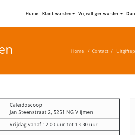
Home
Klant worden
Vrijwilliger worden
Don
 Den Bosch en omstreken
; ?>
men
Home
/
Contact
/
Uitgifte
Caleidoscoop
Jan Steenstraat 2, 5251 NG Vlijmen
Vrijdag vanaf 12.00 uur tot 13.30 uur