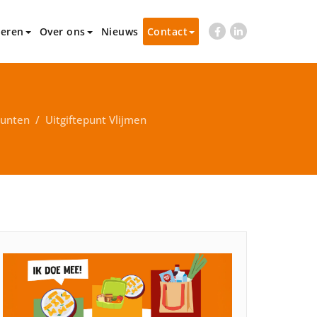
eren
Over ons
Nieuws
Contact
punten
/
Uitgiftepunt Vlijmen