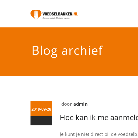
Doorgaan
naar
inhoud
Voedselbank
'.$appointment_description
Blog archief
door
admin
2019-09-28
Hoe kan ik me aanmel
Je kunt je niet direct bij de voeds