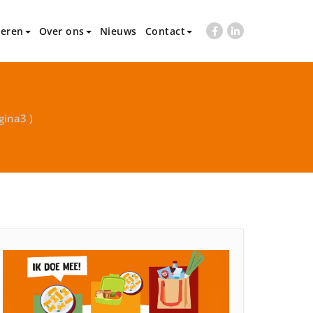
eren
Over ons
Nieuws
Contact
gina3 )