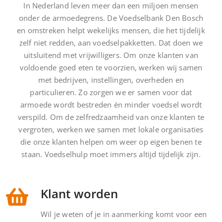
alleen rijden is? Niet bij ons. Je
In Nederland leven meer dan een miljoen mensen
komt op bijzondere locaties en
onder de armoedegrens. De Voedselbank Den Bosch
zorgt dat onze voedse
en omstreken helpt wekelijks mensen, die het tijdelijk
zelf niet redden, aan voedselpakketten. Dat doen we
LEES MEER
uitsluitend met vrijwilligers. Om onze klanten van
voldoende goed eten te voorzien, werken wij samen
met bedrijven, instellingen, overheden en
particulieren. Zo zorgen we er samen voor dat
armoede wordt bestreden én minder voedsel wordt
verspild. Om de zelfredzaamheid van onze klanten te
vergroten, werken we samen met lokale organisaties
die onze klanten helpen om weer op eigen benen te
staan. Voedselhulp moet immers altijd tijdelijk zijn.
Klant worden
Wil je weten of je in aanmerking komt voor een