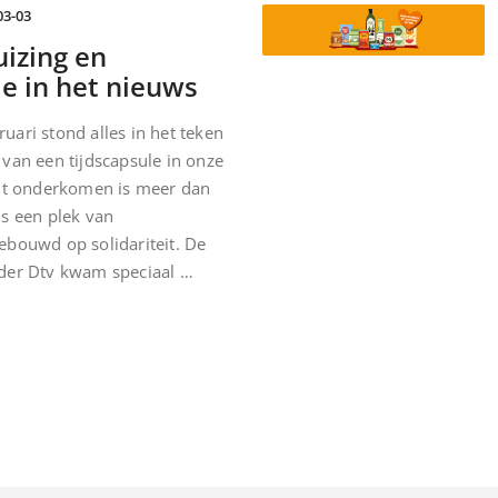
03-03
izing en
le in het nieuws
ari stond alles in het teken
van een tijdscapsule in onze
Dit onderkomen is meer dan
is een plek van
ebouwd op solidariteit. De
der Dtv kwam speciaal …