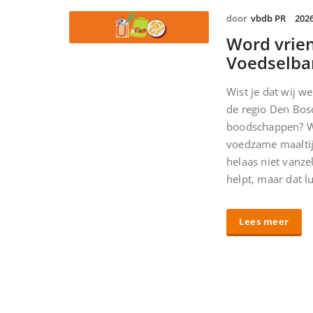
door
vbdb PR
2026
Word vrie
Voedselba
Wist je dat wij w
de regio Den Bos
boodschappen? W
voedzame maalti
helaas niet vanz
helpt, maar dat l
Lees meer