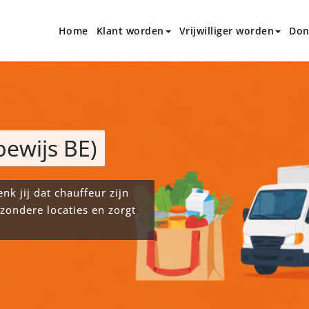
Home
Klant worden
Vrijwilliger worden
Don
 Den Bosch en omstreken
; ?>
bewijs BE)
k jij dat chauffeur zijn
ijzondere locaties en zorgt