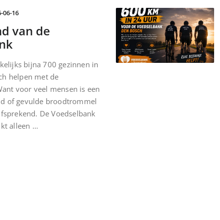
-06-16
nd van de
nk
ekelijks bijna 700 gezinnen in
ch helpen met de
ant voor veel mensen is een
jd of gevulde broodtrommel
elfsprekend. De Voedselbank
ukt alleen …