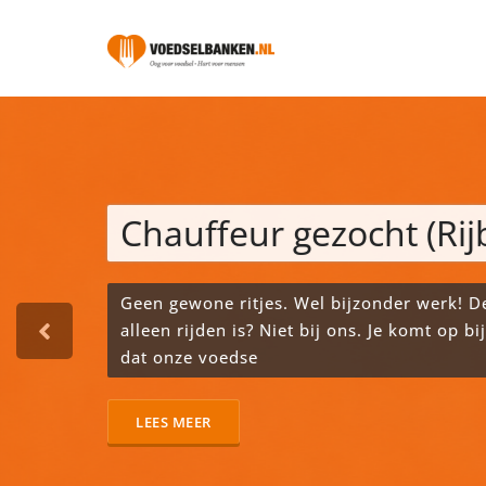
Doorgaan
naar
inhoud
Voedselbank
'.$appointment_description
Chauffeur gezocht (Rij
Geen gewone ritjes. Wel bijzonder werk! Den
alleen rijden is? Niet bij ons. Je komt op b
dat onze voedse
LEES MEER