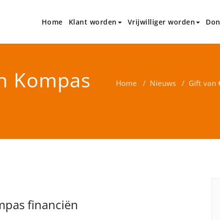
Home
Klant worden
Vrijwilliger worden
Don
 Den Bosch en omstreken
; ?>
an Kompas
Home
/
Nieuws
/
Gift van
mpas financiën