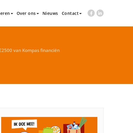
eren
Over ons
Nieuws
Contact
 €2500 van Kompas financiën