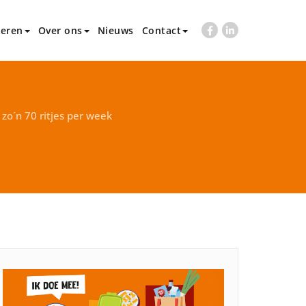
eren
Over ons
Nieuws
Contact
o´n 70 ritjes per week