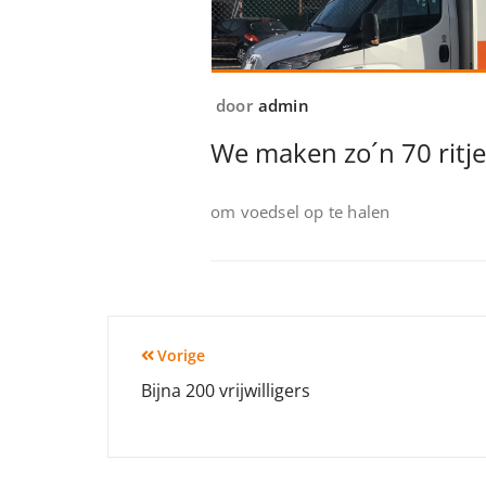
door
admin
We maken zo´n 70 ritj
om voedsel op te halen
Bericht
Vorige
Bijna 200 vrijwilligers
navigatie