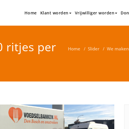
Home
Klant worden
Vrijwilliger worden
Don
 Den Bosch en omstreken
; ?>
ritjes per
Home
/
Slider
/
We maken z